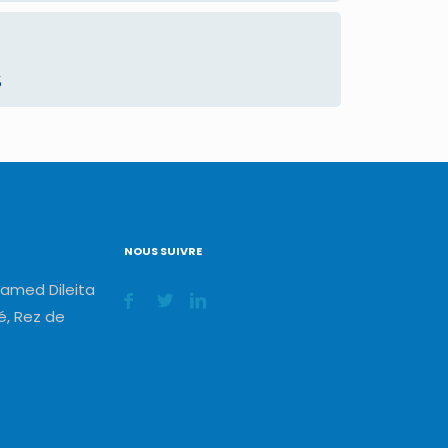
S
NOUS SUIVRE
amed Dileita
, Rez de