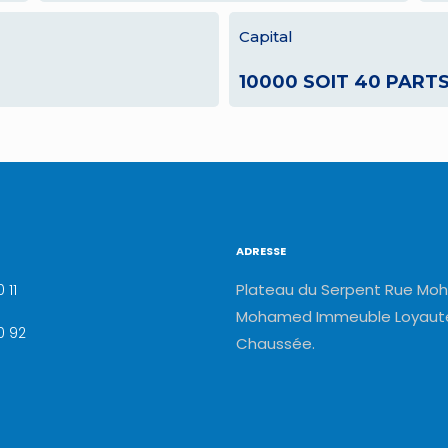
Capital
10000 SOIT 40 PART
ADRESSE
Plateau du Serpent Rue Moh
 11
Mohamed Immeuble Loyauté
0 92
Chaussée.