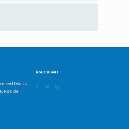
NOUS SUIVRE
amed Dileita
, Rez de