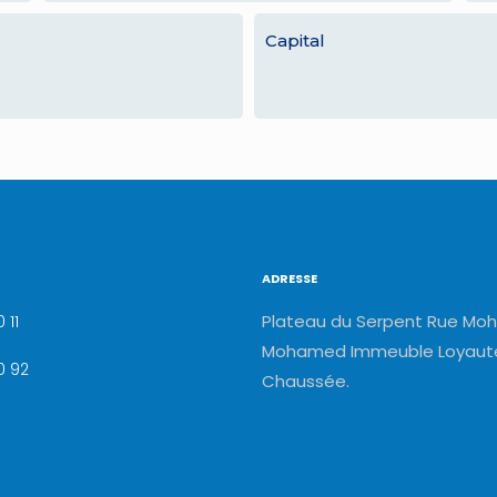
Capital
ADRESSE
Plateau du Serpent Rue Moh
 11
Mohamed Immeuble Loyauté
0 92
Chaussée.