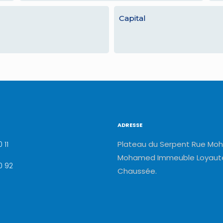
Capital
ADRESSE
Plateau du Serpent Rue Moh
 11
Mohamed Immeuble Loyauté
0 92
Chaussée.