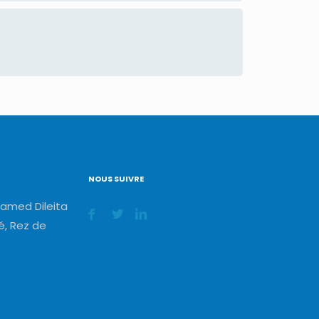
NOUS SUIVRE
amed Dileita
, Rez de