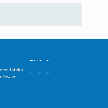
NOUS SUIVRE
amed Dileita
, Rez de