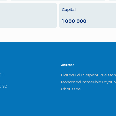
Capital
1 000 000
ADRESSE
Plateau du Serpent Rue Moh
 11
Mohamed Immeuble Loyauté
0 92
Chaussée.