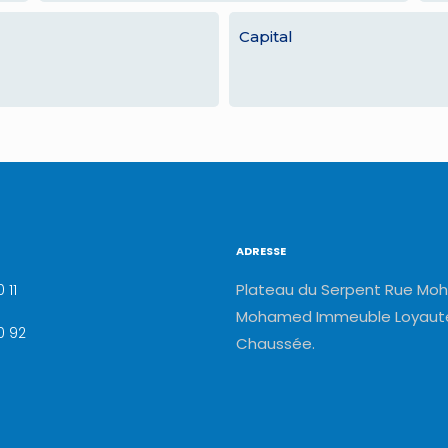
Capital
ADRESSE
Plateau du Serpent Rue Moh
 11
Mohamed Immeuble Loyauté
0 92
Chaussée.