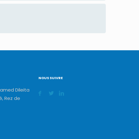
NOUS SUIVRE
amed Dileita
, Rez de