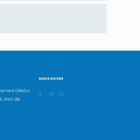
NOUS SUIVRE
amed Dileita
, Rez de