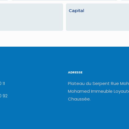
Capital
ADRESSE
Plateau du Serpent Rue Moh
 11
Mohamed Immeuble Loyauté
0 92
Chaussée.