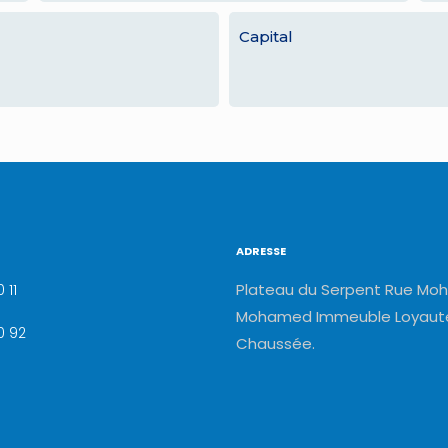
Capital
ADRESSE
Plateau du Serpent Rue Moh
 11
Mohamed Immeuble Loyauté
0 92
Chaussée.