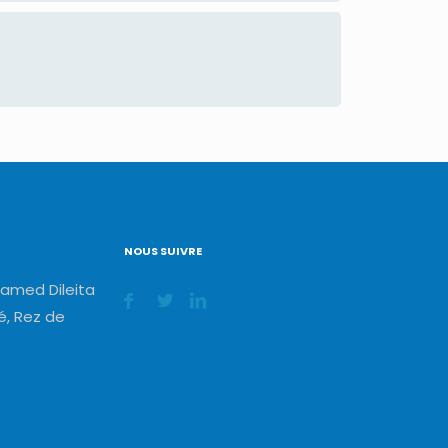
NOUS SUIVRE
amed Dileita
, Rez de