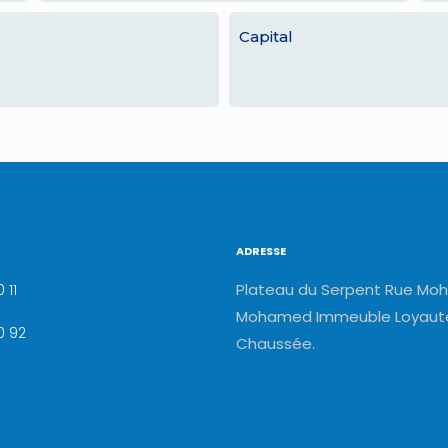
Capital
ADRESSE
Plateau du Serpent Rue Moh
 11
Mohamed Immeuble Loyauté
0 92
Chaussée.