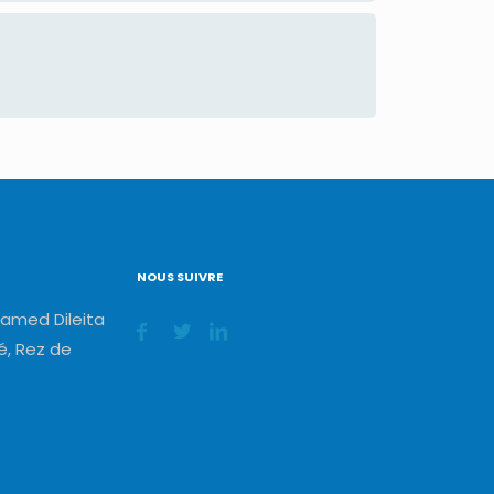
NOUS SUIVRE
amed Dileita
, Rez de