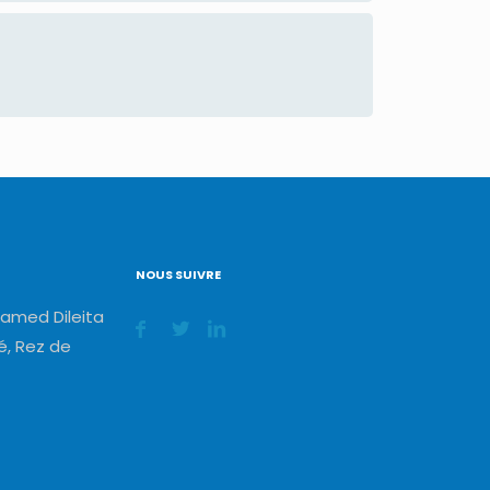
NOUS SUIVRE
amed Dileita
, Rez de