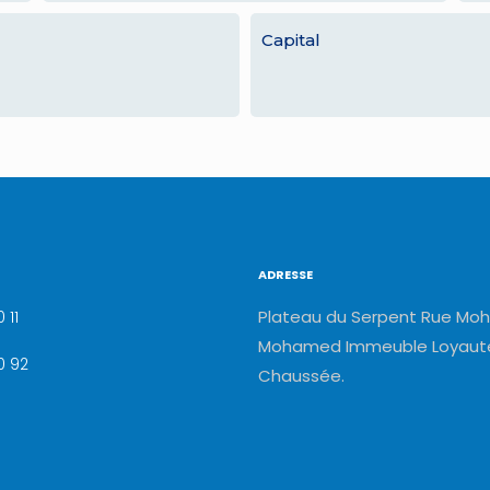
Capital
ADRESSE
Plateau du Serpent Rue Moh
 11
Mohamed Immeuble Loyauté
0 92
Chaussée.