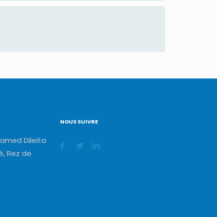
NOUS SUIVRE
amed Dileita
, Rez de