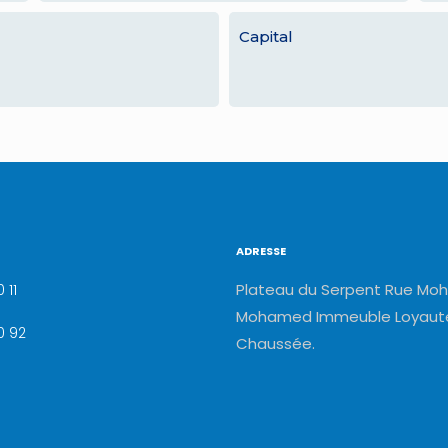
Capital
ADRESSE
Plateau du Serpent Rue Moh
 11
Mohamed Immeuble Loyauté
0 92
Chaussée.