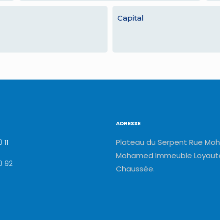
Capital
ADRESSE
Plateau du Serpent Rue Moh
 11
Mohamed Immeuble Loyauté
0 92
Chaussée.