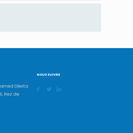
NOUS SUIVRE
amed Dileita
, Rez de