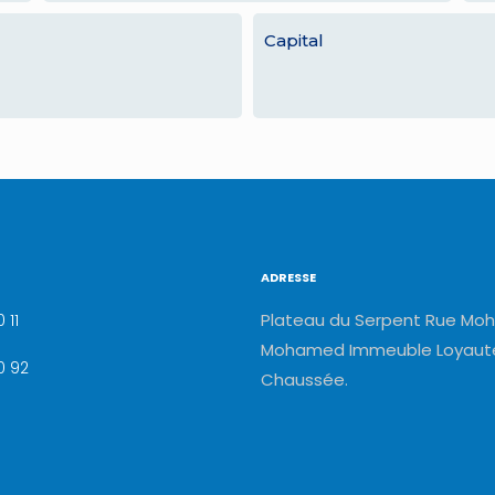
Capital
ADRESSE
Plateau du Serpent Rue Moh
 11
Mohamed Immeuble Loyauté
0 92
Chaussée.