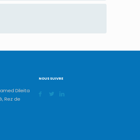
NOUS SUIVRE
amed Dileita
, Rez de