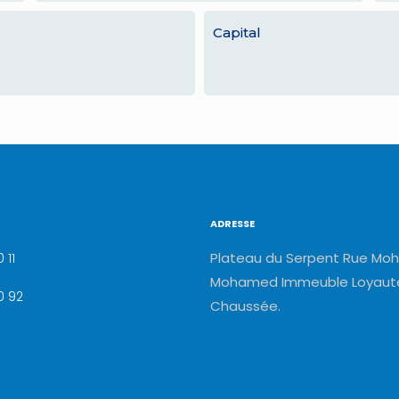
Capital
ADRESSE
Plateau du Serpent Rue Moh
 11
Mohamed Immeuble Loyauté
0 92
Chaussée.