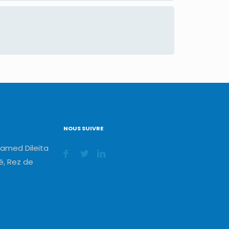
NOUS SUIVRE
amed Dileita
, Rez de