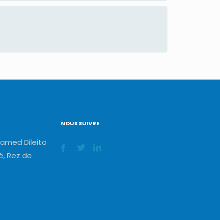
NOUS SUIVRE
amed Dileita
, Rez de