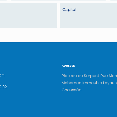
Capital
ADRESSE
Plateau du Serpent Rue Moh
 11
Mohamed Immeuble Loyauté
0 92
Chaussée.