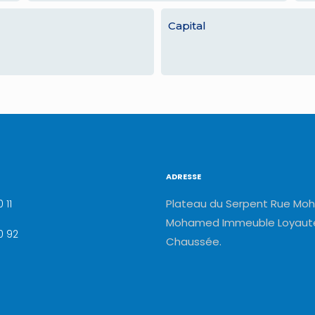
Capital
ADRESSE
Plateau du Serpent Rue Moh
 11
Mohamed Immeuble Loyauté
0 92
Chaussée.