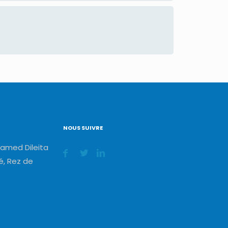
NOUS SUIVRE
amed Dileita
, Rez de