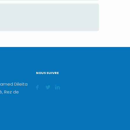
NOUS SUIVRE
amed Dileita
, Rez de