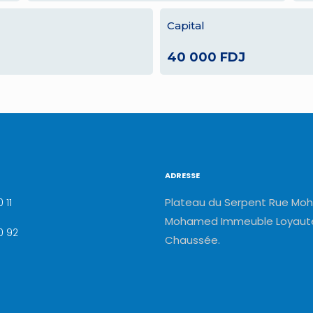
Capital
40 000 FDJ
ADRESSE
Plateau du Serpent Rue Moh
 11
Mohamed Immeuble Loyauté
0 92
Chaussée.