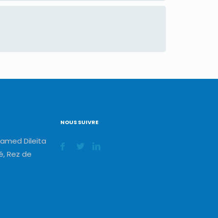
NOUS SUIVRE
amed Dileita
, Rez de