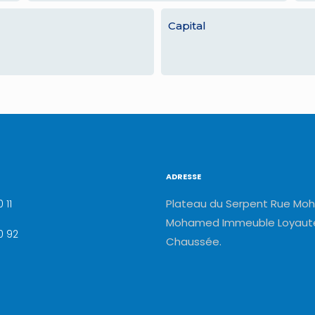
Capital
ADRESSE
Plateau du Serpent Rue Moh
 11
Mohamed Immeuble Loyauté
0 92
Chaussée.