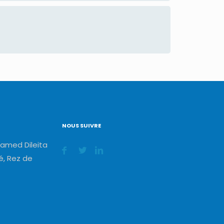
NOUS SUIVRE
amed Dileita
, Rez de