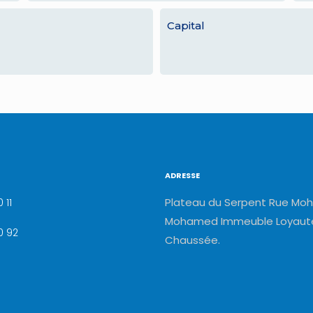
Capital
ADRESSE
Plateau du Serpent Rue Moh
 11
Mohamed Immeuble Loyauté
0 92
Chaussée.