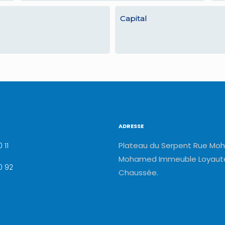
Capital
ADRESSE
Plateau du Serpent Rue Moh
 11
Mohamed Immeuble Loyauté
0 92
Chaussée.