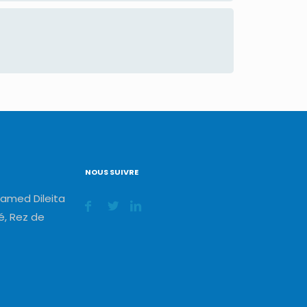
NOUS SUIVRE
amed Dileita
, Rez de