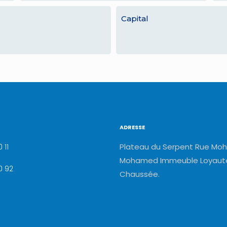
Capital
ADRESSE
Plateau du Serpent Rue Moh
 11
Mohamed Immeuble Loyauté
0 92
Chaussée.