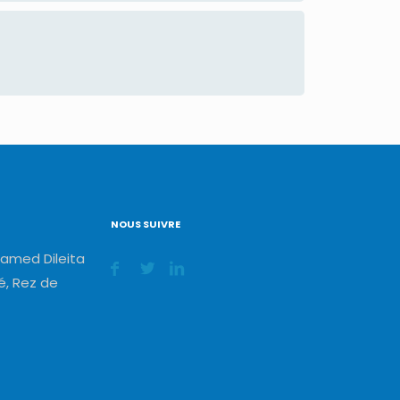
NOUS SUIVRE
amed Dileita
, Rez de