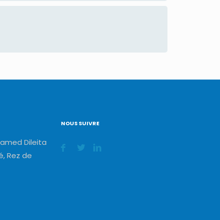
NOUS SUIVRE
amed Dileita
, Rez de