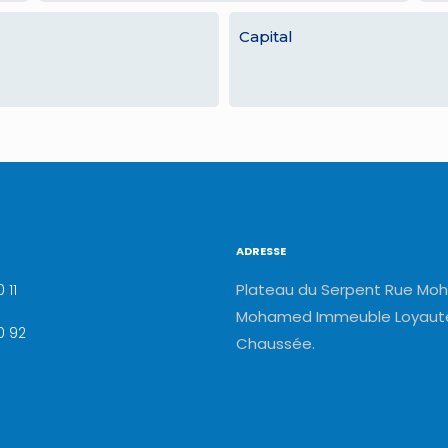
Capital
ADRESSE
Plateau du Serpent Rue Moh
 11
Mohamed Immeuble Loyauté
0 92
Chaussée.