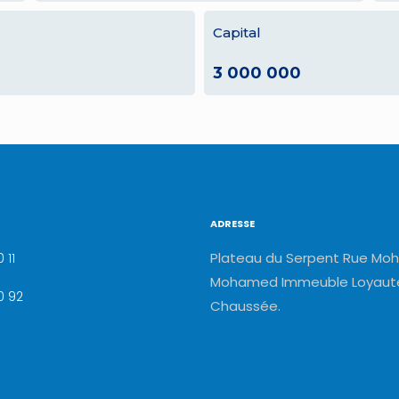
Capital
3 000 000
ADRESSE
Plateau du Serpent Rue Moh
 11
Mohamed Immeuble Loyauté
0 92
Chaussée.