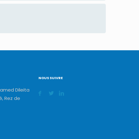
NOUS SUIVRE
amed Dileita
, Rez de