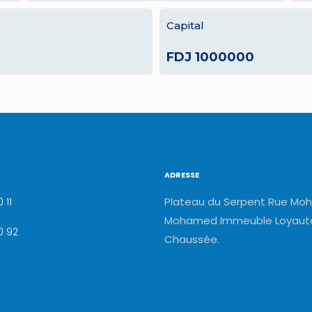
Capital
FDJ 1000000
ADRESSE
Plateau du Serpent Rue Moh
 11
Mohamed Immeuble Loyauté
0 92
Chaussée.