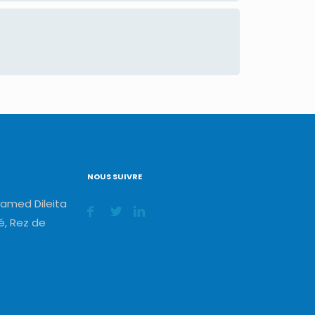
NOUS SUIVRE
amed Dileita
, Rez de