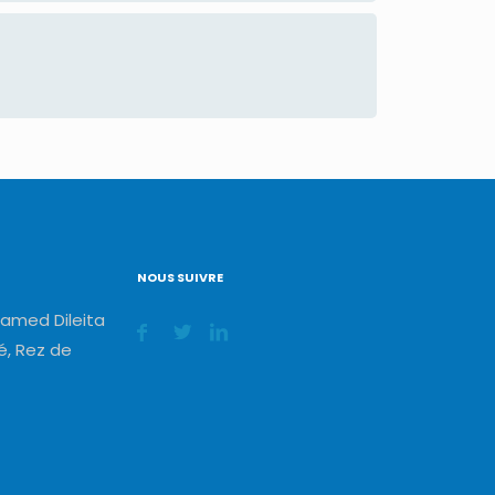
NOUS SUIVRE
amed Dileita
, Rez de