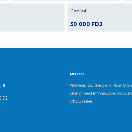
Capital
50 000 FDJ
ADRESSE
Plateau du Serpent Rue Moh
 11
Mohamed Immeuble Loyauté
0 92
Chaussée.