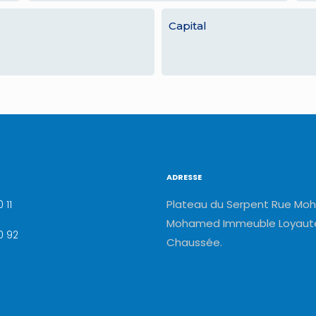
Capital
ADRESSE
Plateau du Serpent Rue Moh
 11
Mohamed Immeuble Loyauté
0 92
Chaussée.