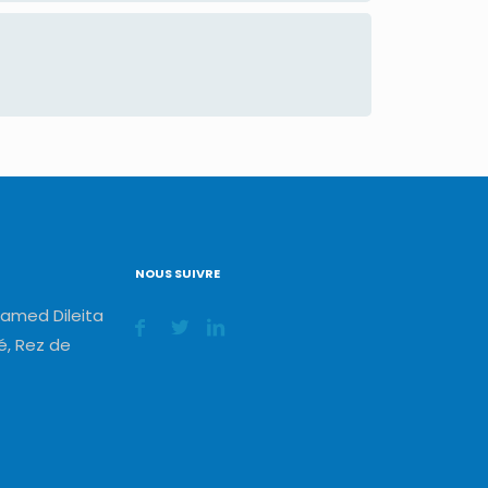
NOUS SUIVRE
amed Dileita
, Rez de