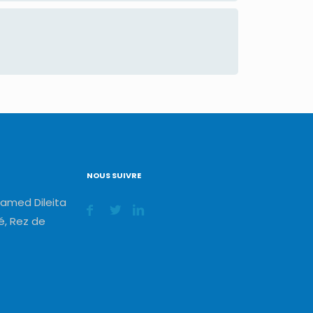
NOUS SUIVRE
amed Dileita
, Rez de