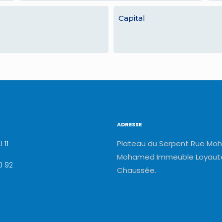
Capital
ADRESSE
Plateau du Serpent Rue Moh
 11
Mohamed Immeuble Loyauté
0 92
Chaussée.