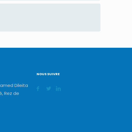
NOUS SUIVRE
amed Dileita
, Rez de