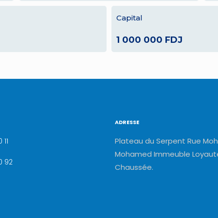
Capital
1 000 000 FDJ
ADRESSE
Plateau du Serpent Rue Moh
 11
Mohamed Immeuble Loyauté
0 92
Chaussée.