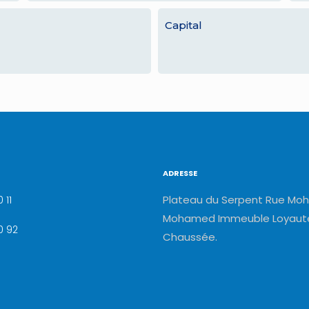
Capital
ADRESSE
Plateau du Serpent Rue Moh
 11
Mohamed Immeuble Loyauté
0 92
Chaussée.