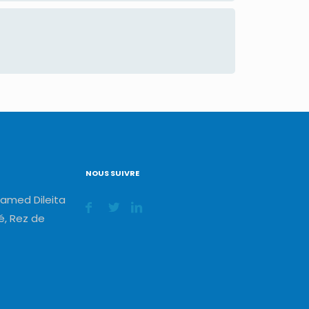
NOUS SUIVRE
amed Dileita
, Rez de