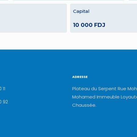
Capital
10 000 FDJ
ADRESSE
Plateau du Serpent Rue Moh
 11
Mohamed Immeuble Loyauté
0 92
Chaussée.