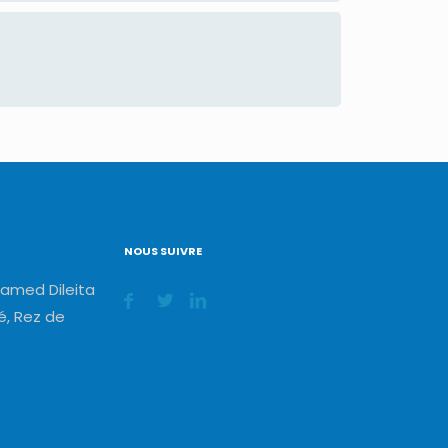
NOUS SUIVRE
amed Dileita
, Rez de