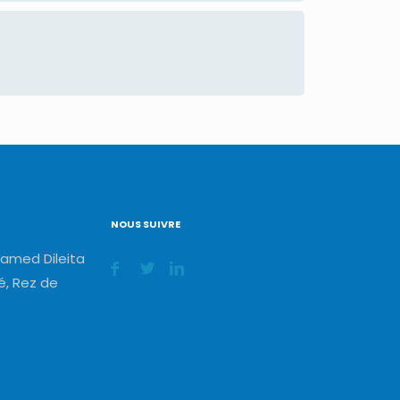
NOUS SUIVRE
amed Dileita
, Rez de