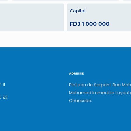
Capital
FDJ 1 000 000
ADRESSE
Plateau du Serpent Rue Moh
 11
Mohamed Immeuble Loyauté
0 92
Chaussée.