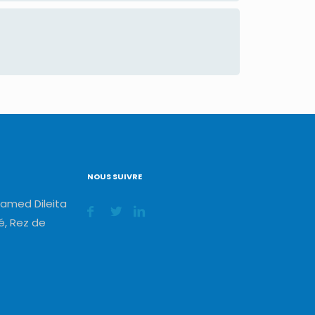
NOUS SUIVRE
amed Dileita
, Rez de