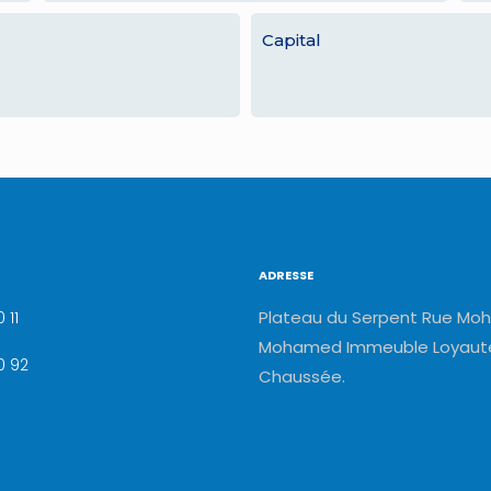
Capital
ADRESSE
Plateau du Serpent Rue Moh
 11
Mohamed Immeuble Loyauté
0 92
Chaussée.