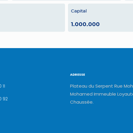
Capital
1.000.000
ADRESSE
Plateau du Serpent Rue Moh
 11
Mohamed Immeuble Loyauté
0 92
Chaussée.