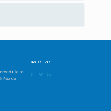
NOUS SUIVRE
amed Dileita
, Rez de