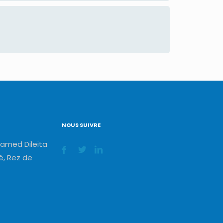
NOUS SUIVRE
amed Dileita
, Rez de