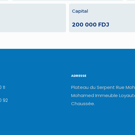
Capital
200 000 FDJ
ADRESSE
Plateau du Serpent Rue Moh
 11
Mohamed Immeuble Loyauté
0 92
Chaussée.