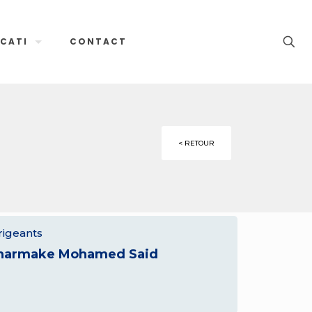
CATI
CONTACT
< RETOUR
rigeants
harmake Mohamed Said