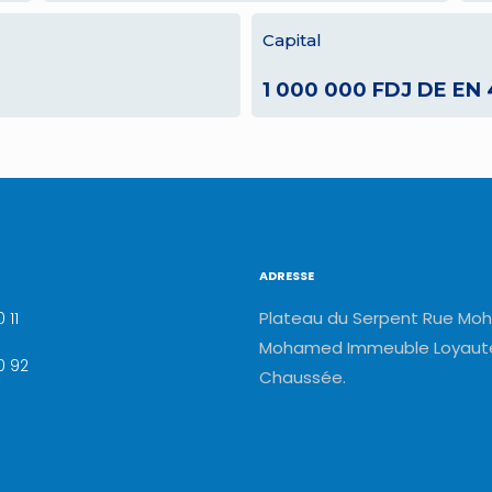
Capital
1 000 000 FDJ DE EN
ADRESSE
Plateau du Serpent Rue Moh
 11
Mohamed Immeuble Loyauté
0 92
Chaussée.