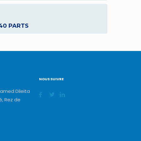
 40 PARTS
NOUS SUIVRE
amed Dileita
, Rez de