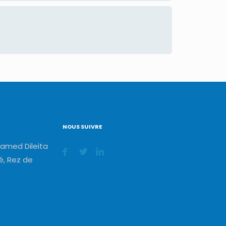
NOUS SUIVRE
amed Dileita
, Rez de