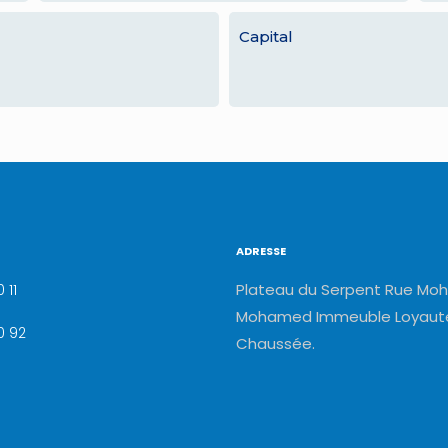
Capital
ADRESSE
Plateau du Serpent Rue Moh
 11
Mohamed Immeuble Loyauté
0 92
Chaussée.