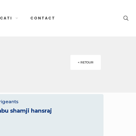
CATI
CONTACT
< RETOUR
rigeants
abu shamji hansraj