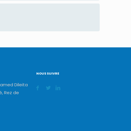
NOUS SUIVRE
amed Dileita
, Rez de