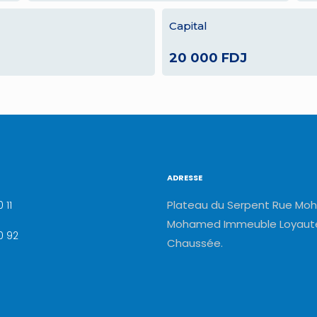
Capital
20 000 FDJ
ADRESSE
Plateau du Serpent Rue Moh
 11
Mohamed Immeuble Loyauté
0 92
Chaussée.