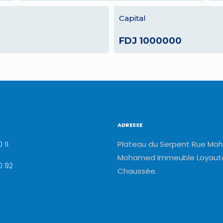
Capital
FDJ 1000000
ADRESSE
Plateau du Serpent Rue Moh
 11
Mohamed Immeuble Loyauté
0 92
Chaussée.