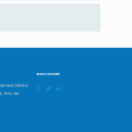
NOUS SUIVRE
amed Dileita
, Rez de