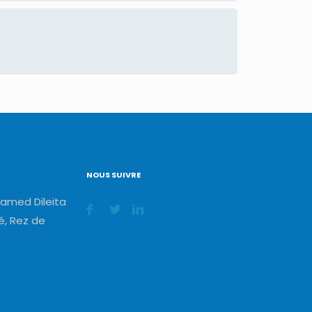
NOUS SUIVRE
amed Dileita
, Rez de