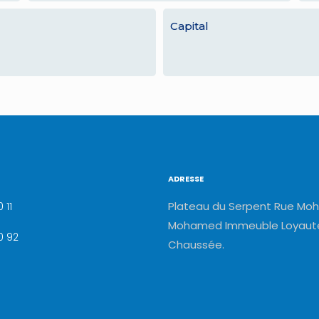
Capital
ADRESSE
Plateau du Serpent Rue Moh
 11
Mohamed Immeuble Loyauté
0 92
Chaussée.