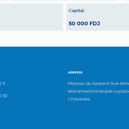
Capital
50 000 FDJ
ADRESSE
Plateau du Serpent Rue Moh
 11
Mohamed Immeuble Loyauté
0 92
Chaussée.