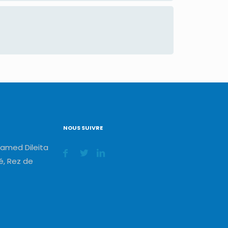
NOUS SUIVRE
amed Dileita
, Rez de