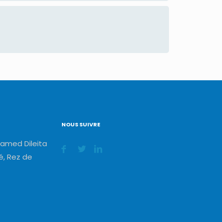
NOUS SUIVRE
amed Dileita
, Rez de