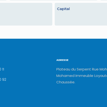
Capital
ADRESSE
Plateau du Serpent Rue Moh
 11
Mohamed Immeuble Loyauté
0 92
Chaussée.