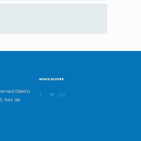
NOUS SUIVRE
amed Dileita
, Rez de