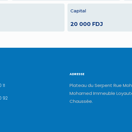
Capital
20 000 FDJ
ADRESSE
Plateau du Serpent Rue Moh
 11
Mohamed Immeuble Loyauté
0 92
Chaussée.