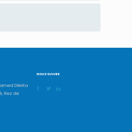
NOUS SUIVRE
amed Dileita
, Rez de