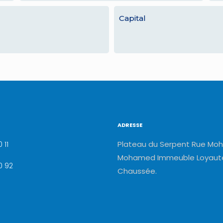
Capital
ADRESSE
Plateau du Serpent Rue Moh
 11
Mohamed Immeuble Loyauté
0 92
Chaussée.