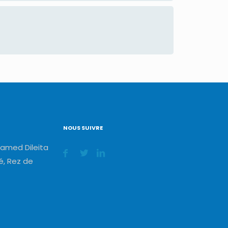
NOUS SUIVRE
amed Dileita
, Rez de