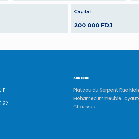
Capital
200 000 FDJ
ADRESSE
Plateau du Serpent Rue Moh
 11
Mohamed Immeuble Loyauté
0 92
Chaussée.