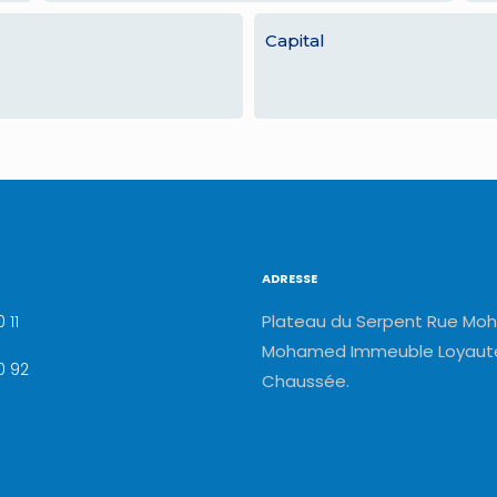
Capital
ADRESSE
Plateau du Serpent Rue Moh
 11
Mohamed Immeuble Loyauté
0 92
Chaussée.