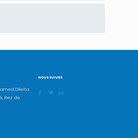
NOUS SUIVRE
amed Dileita
, Rez de