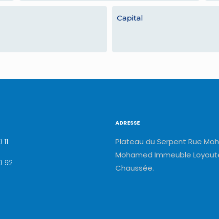
Capital
ADRESSE
Plateau du Serpent Rue Moh
 11
Mohamed Immeuble Loyauté
0 92
Chaussée.