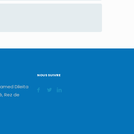
NOUS SUIVRE
amed Dileita
, Rez de