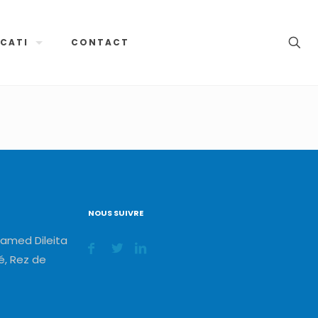
CATI
CONTACT
NOUS SUIVRE
amed Dileita
, Rez de