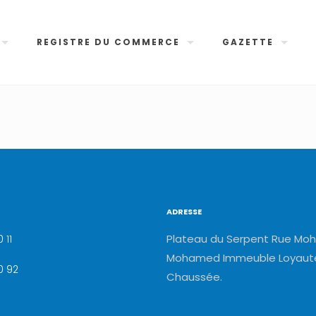
REGISTRE DU COMMERCE
GAZETTE
ADRESSE
Plateau du Serpent Rue Moh
 11
Mohamed Immeuble Loyauté
0 92
Chaussée.