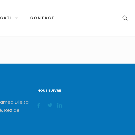
CATI
CONTACT
NOUS SUIVRE
amed Dileita
, Rez de