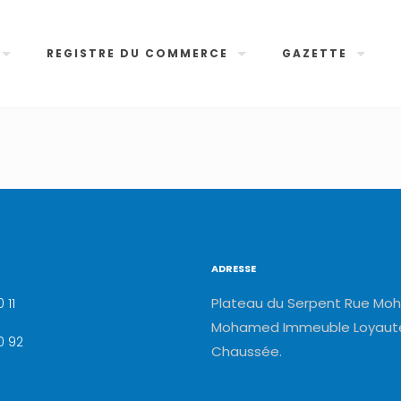
REGISTRE DU COMMERCE
GAZETTE
ADRESSE
Plateau du Serpent Rue Moh
 11
Mohamed Immeuble Loyauté
0 92
Chaussée.