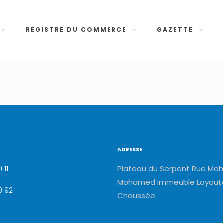
REGISTRE DU COMMERCE
GAZETTE
ADRESSE
Plateau du Serpent Rue Moh
 11
Mohamed Immeuble Loyauté
0 92
Chaussée.