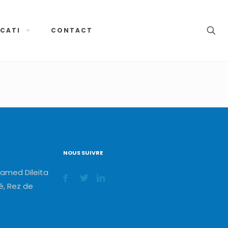
CATI
CONTACT
NOUS SUIVRE
amed Dileita
, Rez de