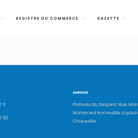
REGISTRE DU COMMERCE
GAZETTE
ADRESSE
Plateau du Serpent Rue Moh
 11
Mohamed Immeuble Loyauté
0 92
Chaussée.