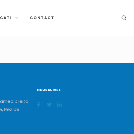
CATI
CONTACT
NOUS SUIVRE
amed Dileita
, Rez de