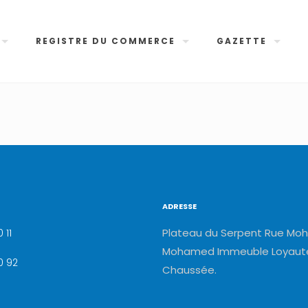
REGISTRE DU COMMERCE
GAZETTE
ADRESSE
Plateau du Serpent Rue Moh
 11
Mohamed Immeuble Loyauté
0 92
Chaussée.