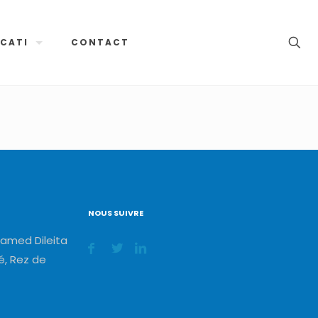
CATI
CONTACT
NOUS SUIVRE
amed Dileita
, Rez de